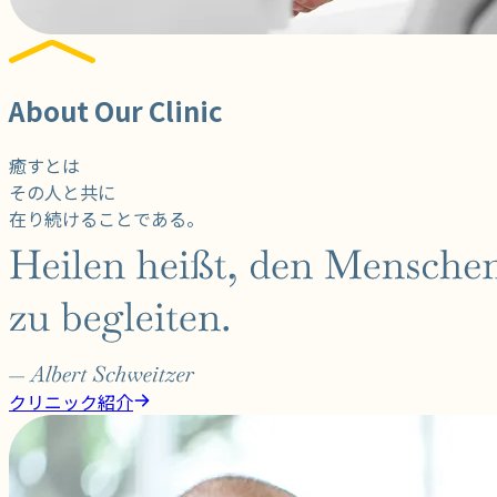
About Our Clinic
癒す
とは
その人
と
共に
在り続ける
ことである。
クリニック紹介